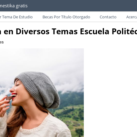
estika gratis
as convocatorias y requisitos de becas para Paraguayos.
r Tema De Estudio
Becas Por Título Otorgado
Contacto
Acerc
a en Diversos Temas Escuela Polité
es