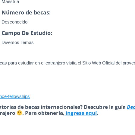
Maestría
Número de becas:
Desconocido
Campo De Estudio:
Diversos Temas
as para estudiar en el extranjero visita el Sitio Web Oficial del prove
ence-fellowships
torias de becas internacionales? Descubre la guía
Be
trajero
. Para obtenerla,
ingresa aquí
.