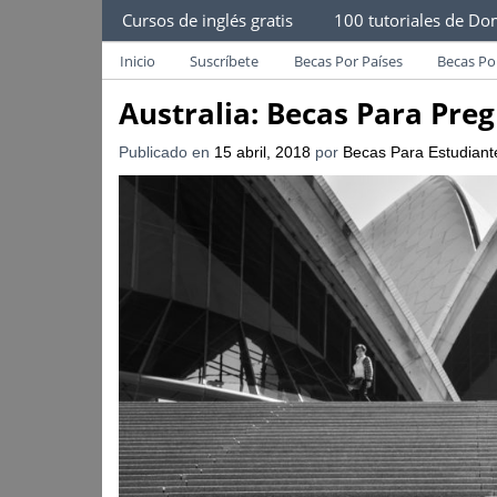
Becas Para Estudiantes
Cursos de inglés gratis
100 tutoriales de Dom
Despliega Este Menú
Becas Para Paraguayos
Oferta de becas para Paraguayos. Encuentra l
Inicio
Suscríbete
Becas Por Países
Becas Po
Australia: Becas Para Pre
Publicado en
15 abril, 2018
por
Becas Para Estudiant