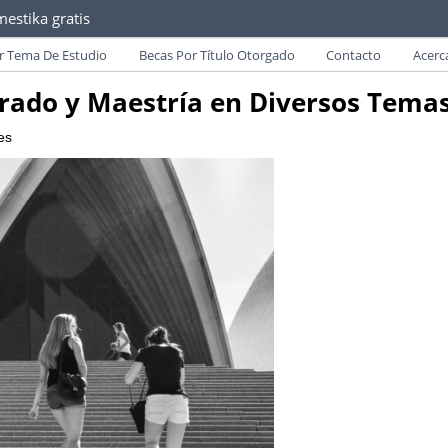
estika gratis
as convocatorias y requisitos de becas para Paraguayos.
r Tema De Estudio
Becas Por Título Otorgado
Contacto
Acerc
grado y Maestría en Diversos Temas
es