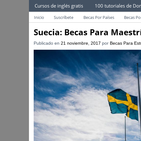
Becas Para Estudiantes
Cursos de inglés gratis
100 tutoriales de Dom
Despliega Este Menú
Becas Para Paraguayos
Oferta de becas para Paraguayos. Encuentra l
Inicio
Suscríbete
Becas Por Países
Becas Po
Suecia: Becas Para Maestr
Publicado en
21 noviembre, 2017
por
Becas Para Est