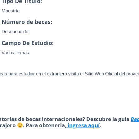
Tipo De Título:
Maestría
Número de becas:
Desconocido
Campo De Estudio:
Varios Temas
as para estudiar en el extranjero visita el Sitio Web Oficial del prove
torias de becas internacionales? Descubre la guía
Be
trajero
. Para obtenerla,
ingresa aquí
.