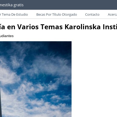
estika gratis
as convocatorias y requisitos de becas para Paraguayos.
r Tema De Estudio
Becas Por Título Otorgado
Contacto
Acerc
ía en Varios Temas Karolinska Inst
udiantes