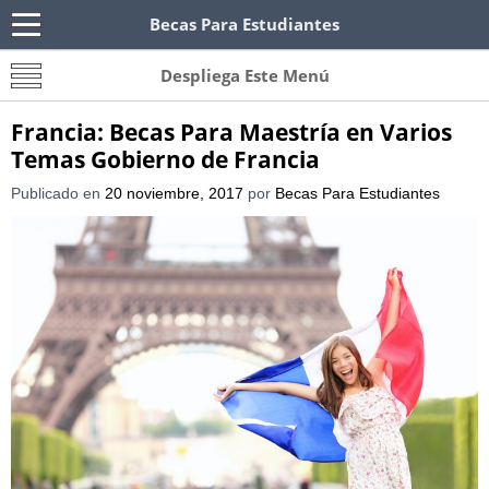
Becas Para Estudiantes
Becas Para Paraguayos
Oferta de becas para Paraguayos. Encuentra las
Despliega Este Menú
convocatorias y requisitos de becas para
Paraguayos.
Francia: Becas Para Maestría en Varios
Temas Gobierno de Francia
Publicado en
20 noviembre, 2017
por
Becas Para Estudiantes