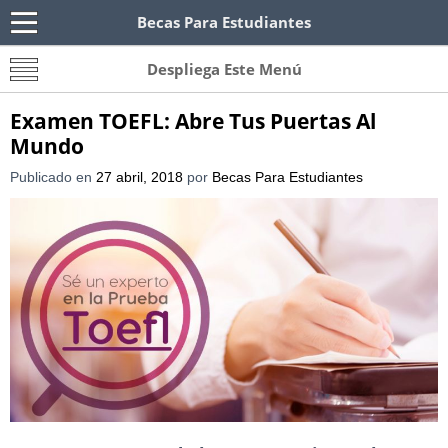
Becas Para Estudiantes
Becas Para Paraguayos
Oferta de becas para Paraguayos. Encuentra las
Despliega Este Menú
convocatorias y requisitos de becas para
Paraguayos.
Examen TOEFL: Abre Tus Puertas Al
Mundo
Publicado en
27 abril, 2018
por
Becas Para Estudiantes