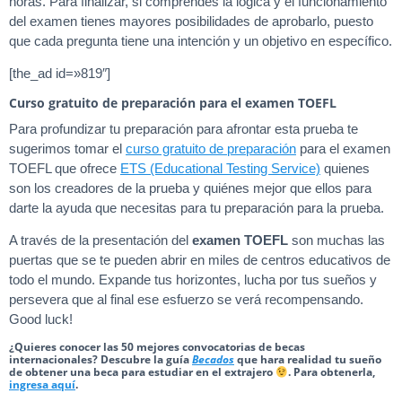
horas. Para finalizar, si comprendes la lógica y el funcionamiento
del examen tienes mayores posibilidades de aprobarlo, puesto
que cada pregunta tiene una intención y un objetivo en específico.
[the_ad id=»819″]
Curso gratuito de preparación para el examen TOEFL
Para profundizar tu preparación para afrontar esta prueba te
sugerimos tomar el
curso gratuito de preparación
para el examen
TOEFL que ofrece
ETS (Educational Testing Service)
quienes
son los creadores de la prueba y quiénes mejor que ellos para
darte la ayuda que necesitas para tu preparación para la prueba.
A través de la presentación del
examen TOEFL
son muchas las
puertas que se te pueden abrir en miles de centros educativos de
todo el mundo. Expande tus horizontes, lucha por tus sueños y
persevera que al final ese esfuerzo se verá recompensando.
Good luck!
¿Quieres conocer las 50 mejores convocatorias de becas
internacionales? Descubre la guía
Becados
que hara realidad tu sueño
de obtener una beca para estudiar en el extrajero
. Para obtenerla,
ingresa aquí
.