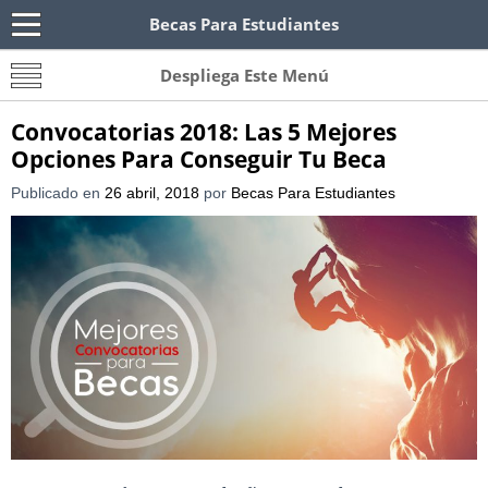
Becas Para Estudiantes
Becas Para Paraguayos
Oferta de becas para Paraguayos. Encuentra las
Despliega Este Menú
convocatorias y requisitos de becas para
Paraguayos.
Convocatorias 2018: Las 5 Mejores
Opciones Para Conseguir Tu Beca
Publicado en
26 abril, 2018
por
Becas Para Estudiantes