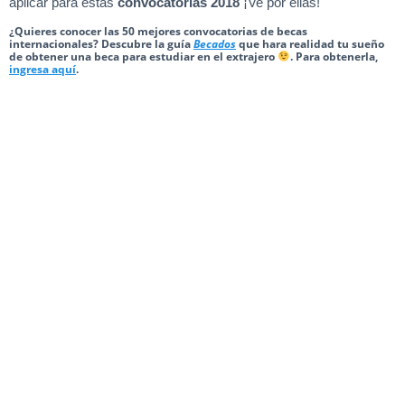
aplicar para estas
convocatorias 2018
¡Ve por ellas!
¿Quieres conocer las 50 mejores convocatorias de becas
internacionales? Descubre la guía
Becados
que hara realidad tu sueño
de obtener una beca para estudiar en el extrajero
. Para obtenerla,
ingresa aquí
.