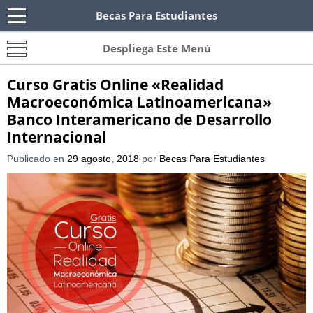
Becas Para Estudiantes
Becas Para Paraguayos
Oferta de becas para Paraguayos. Encuentra las
Despliega Este Menú
convocatorias y requisitos de becas para
Paraguayos.
Curso Gratis Online «Realidad
Macroeconómica Latinoamericana»
Banco Interamericano de Desarrollo
Internacional
Publicado en
29 agosto, 2018
por
Becas Para Estudiantes