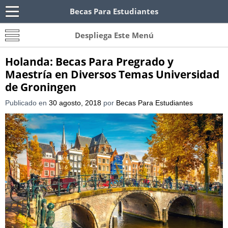
Becas Para Estudiantes
Becas Para Paraguayos
Oferta de becas para Paraguayos. Encuentra las
Despliega Este Menú
convocatorias y requisitos de becas para
Paraguayos.
Holanda: Becas Para Pregrado y
Maestría en Diversos Temas Universidad
de Groningen
Publicado en
30 agosto, 2018
por
Becas Para Estudiantes