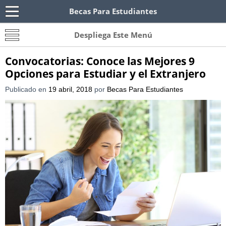
Becas Para Estudiantes
Becas Para Paraguayos
Oferta de becas para Paraguayos. Encuentra las
Despliega Este Menú
convocatorias y requisitos de becas para
Paraguayos.
Convocatorias: Conoce las Mejores 9
Opciones para Estudiar y el Extranjero
Publicado en
19 abril, 2018
por
Becas Para Estudiantes