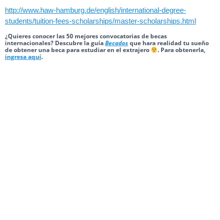
http://www.haw-hamburg.de/english/international-degree-
students/tuition-fees-scholarships/master-scholarships.html
¿Quieres conocer las 50 mejores convocatorias de becas
internacionales? Descubre la guía
Becados
que hara realidad tu sueño
de obtener una beca para estudiar en el extrajero
. Para obtenerla,
ingresa aquí
.