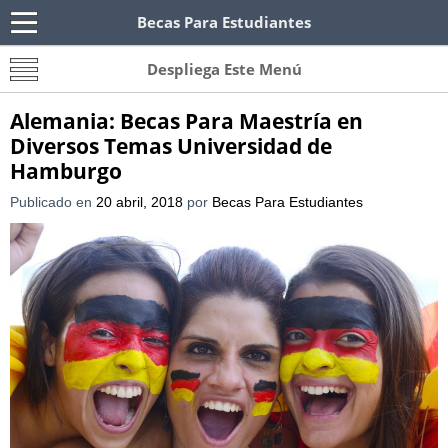
Becas Para Estudiantes
Becas Para Paraguayos
Oferta de becas para Paraguayos. Encuentra las
Despliega Este Menú
convocatorias y requisitos de becas para
Paraguayos.
Alemania: Becas Para Maestría en
Diversos Temas Universidad de
Hamburgo
Publicado en
20 abril, 2018
por
Becas Para Estudiantes