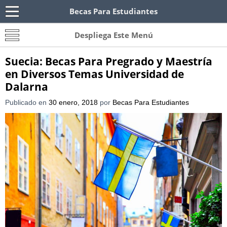
Becas Para Estudiantes
Becas Para Paraguayos
Oferta de becas para Paraguayos. Encuentra las
Despliega Este Menú
convocatorias y requisitos de becas para
Paraguayos.
Suecia: Becas Para Pregrado y Maestría
en Diversos Temas Universidad de
Dalarna
Publicado en
30 enero, 2018
por
Becas Para Estudiantes