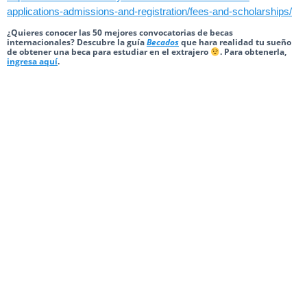
applications-admissions-and-registration/fees-and-scholarships/
¿Quieres conocer las 50 mejores convocatorias de becas
internacionales? Descubre la guía
Becados
que hara realidad tu sueño
de obtener una beca para estudiar en el extrajero
. Para obtenerla,
ingresa aquí
.