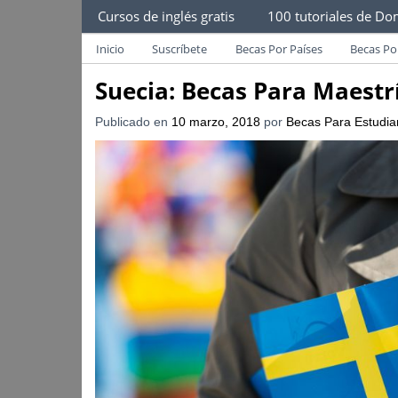
Becas Para Estudiantes
Cursos de inglés gratis
100 tutoriales de Dom
Despliega Este Menú
Becas Para Paraguayos
Oferta de becas para Paraguayos. Encuentra l
Inicio
Suscríbete
Becas Por Países
Becas Po
Suecia: Becas Para Maest
Publicado en
10 marzo, 2018
por
Becas Para Estudia