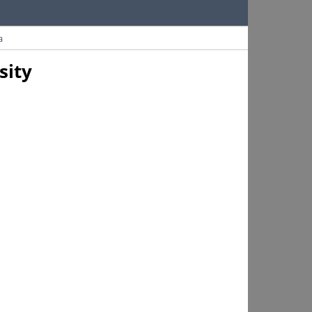
a
sity