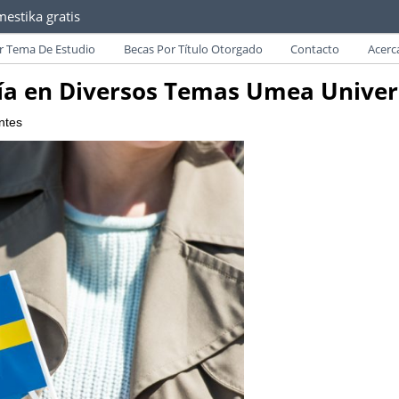
estika gratis
as convocatorias y requisitos de becas para Paraguayos.
r Tema De Estudio
Becas Por Título Otorgado
Contacto
Acerc
ría en Diversos Temas Umea Univer
ntes