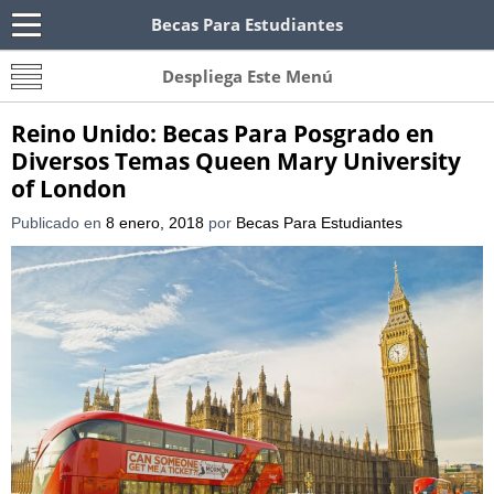
Becas Para Estudiantes
Becas Para Paraguayos
Oferta de becas para Paraguayos. Encuentra las
Despliega Este Menú
convocatorias y requisitos de becas para
Paraguayos.
Reino Unido: Becas Para Posgrado en
Diversos Temas Queen Mary University
of London
Publicado en
8 enero, 2018
por
Becas Para Estudiantes