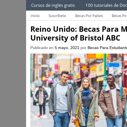
Becas Para Estudiantes
Cursos de inglés gratis
100 tutoriales de Dom
Despliega Este Menú
Becas Para Paraguayos
Oferta de becas para Paraguayos. Encuentra l
Inicio
Suscríbete
Becas Por Países
Becas Po
Reino Unido: Becas Para Ma
University of Bristol ABC
Publicado en
5 mayo, 2021
por
Becas Para Estudiant