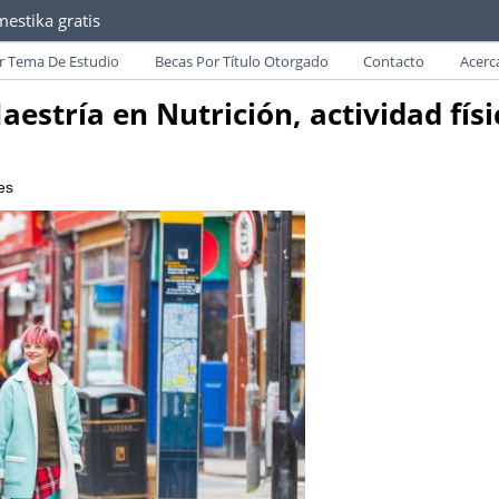
estika gratis
as convocatorias y requisitos de becas para Paraguayos.
r Tema De Estudio
Becas Por Título Otorgado
Contacto
Acerc
estría en Nutrición, actividad físi
es