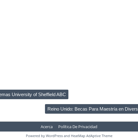
mas University of Sheffield ABC
Reino Unido: Becas Para Maestría en Diver
Acerca
Política De Privacidad
Powered by
WordPress
and
HeatMap AdAptive Theme