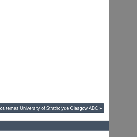
sos temas University of Strathclyde Glasgow ABC
»