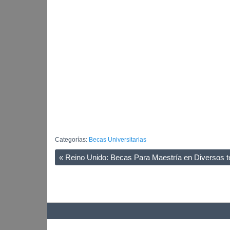
Categorías:
Becas Universitarias
«
Reino Unido: Becas Para Maestría en Diversos te