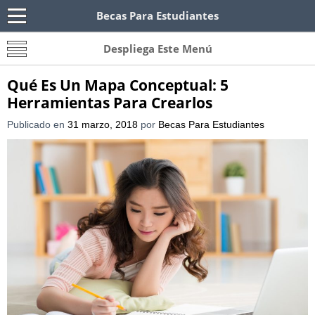
Becas Para Estudiantes
Becas Para Paraguayos
Oferta de becas para Paraguayos. Encuentra las
Despliega Este Menú
convocatorias y requisitos de becas para
Paraguayos.
Qué Es Un Mapa Conceptual: 5
Herramientas Para Crearlos
Publicado en
31 marzo, 2018
por
Becas Para Estudiantes