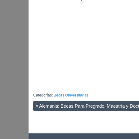
Categorías:
Becas Universitarias
«
Alemania: Becas Para Pregrado, Maestría y Doct