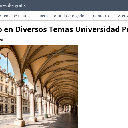
estika gratis
as convocatorias y requisitos de becas para Paraguayos.
r Tema De Estudio
Becas Por Título Otorgado
Contacto
Acerc
o en Diversos Temas Universidad Po
es