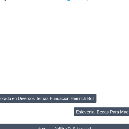
orado en Diversos Temas Fundación Heinrich Böll
Eslovenia: Becas Para Maes
Acerca
Política De Privacidad