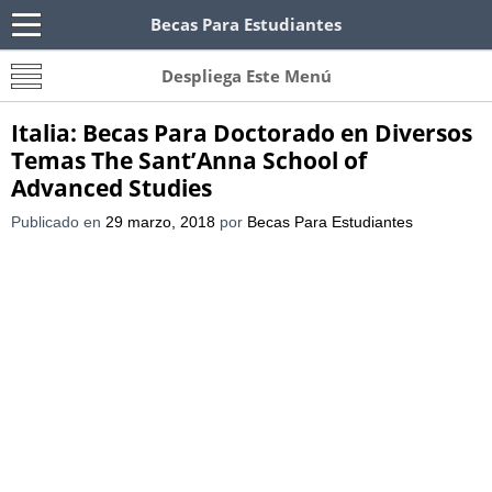
Becas Para Estudiantes
Becas Para Paraguayos
Oferta de becas para Paraguayos. Encuentra las
Despliega Este Menú
convocatorias y requisitos de becas para
Paraguayos.
Italia: Becas Para Doctorado en Diversos
Temas The Sant’Anna School of
Advanced Studies
Publicado en
29 marzo, 2018
por
Becas Para Estudiantes