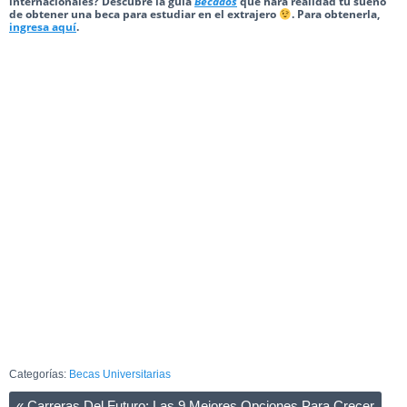
internacionales? Descubre la guía
Becados
que hara realidad tu sueño
de obtener una beca para estudiar en el extrajero
. Para obtenerla,
ingresa aquí
.
Categorías:
Becas Universitarias
«
Carreras Del Futuro: Las 9 Mejores Opciones Para Crecer