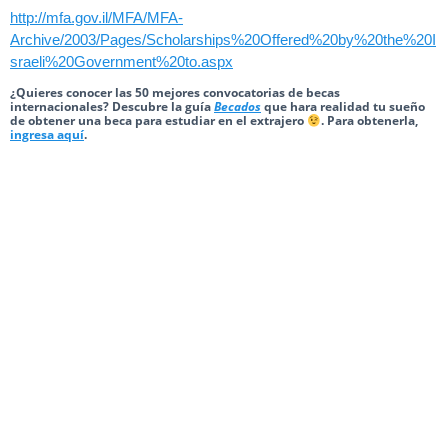
http://mfa.gov.il/MFA/MFA-
Archive/2003/Pages/Scholarships%20Offered%20by%20the%20I
sraeli%20Government%20to.aspx
¿Quieres conocer las 50 mejores convocatorias de becas
internacionales? Descubre la guía
Becados
que hara realidad tu sueño
de obtener una beca para estudiar en el extrajero
. Para obtenerla,
ingresa aquí
.