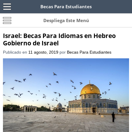
Becas Para Estudiantes
Becas Para Paraguayos
Oferta de becas para Paraguayos. Encuentra las
Despliega Este Menú
convocatorias y requisitos de becas para
Paraguayos.
Israel: Becas Para Idiomas en Hebreo
Gobierno de Israel
Publicado en
11 agosto, 2019
por
Becas Para Estudiantes