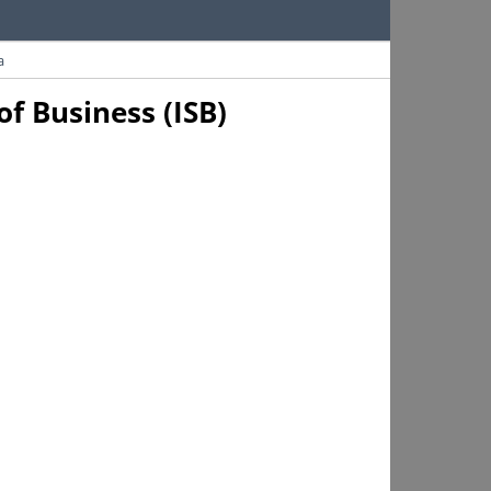
a
f Business (ISB)