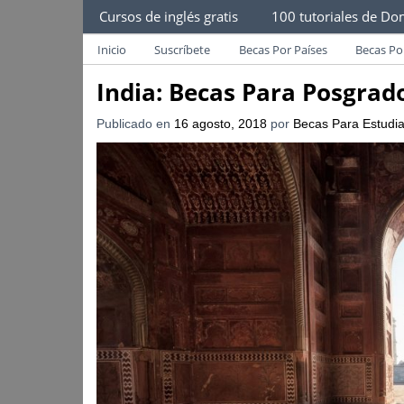
Becas Para Estudiantes
Cursos de inglés gratis
100 tutoriales de Dom
Despliega Este Menú
Becas Para Paraguayos
Oferta de becas para Paraguayos. Encuentra l
Inicio
Suscríbete
Becas Por Países
Becas Po
India: Becas Para Posgrado
Publicado en
16 agosto, 2018
por
Becas Para Estudi