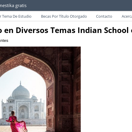
estika gratis
as convocatorias y requisitos de becas para Paraguayos.
r Tema De Estudio
Becas Por Título Otorgado
Contacto
Acerc
 en Diversos Temas Indian School o
antes