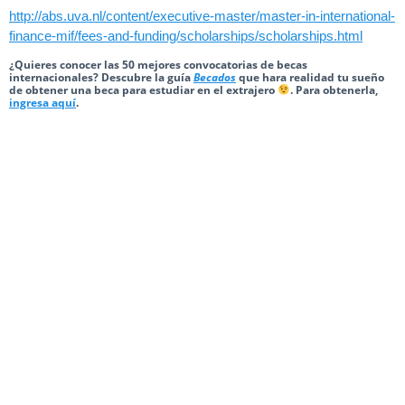
http://abs.uva.nl/content/executive-master/master-in-international-
finance-mif/fees-and-funding/scholarships/scholarships.html
¿Quieres conocer las 50 mejores convocatorias de becas
internacionales? Descubre la guía
Becados
que hara realidad tu sueño
de obtener una beca para estudiar en el extrajero
. Para obtenerla,
ingresa aquí
.