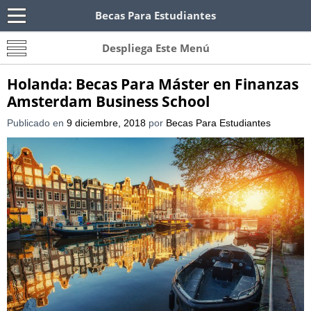
Becas Para Estudiantes
Becas Para Paraguayos
Oferta de becas para Paraguayos. Encuentra las
Despliega Este Menú
convocatorias y requisitos de becas para
Paraguayos.
Holanda: Becas Para Máster en Finanzas
Amsterdam Business School
Publicado en
9 diciembre, 2018
por
Becas Para Estudiantes