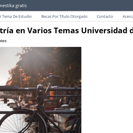
estika gratis
as convocatorias y requisitos de becas para Paraguayos.
r Tema De Estudio
Becas Por Título Otorgado
Contacto
Acerc
tría en Varios Temas Universidad
ntes