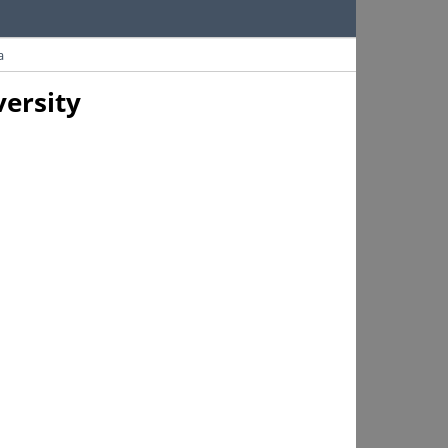
a
ersity