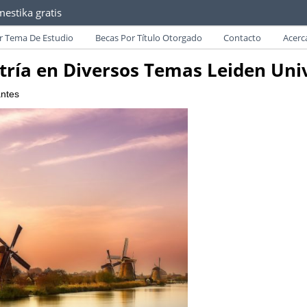
estika gratis
as convocatorias y requisitos de becas para Paraguayos.
r Tema De Estudio
Becas Por Título Otorgado
Contacto
Acerc
ría en Diversos Temas Leiden Univ
antes