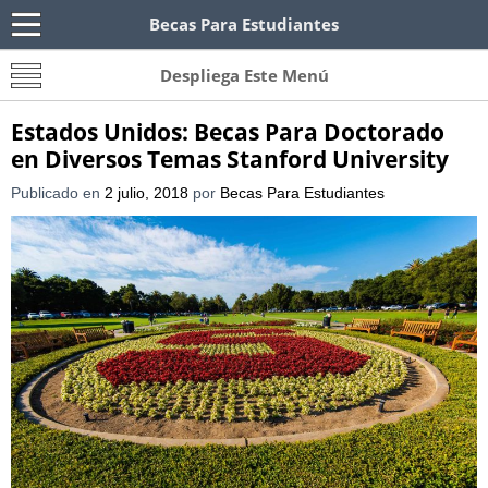
Becas Para Estudiantes
Becas Para Paraguayos
Oferta de becas para Paraguayos. Encuentra las
Despliega Este Menú
convocatorias y requisitos de becas para
Paraguayos.
Estados Unidos: Becas Para Doctorado
en Diversos Temas Stanford University
Publicado en
2 julio, 2018
por
Becas Para Estudiantes