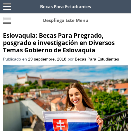
Becas Para Estudiantes
Becas Para Paraguayos
Oferta de becas para Paraguayos. Encuentra las
Despliega Este Menú
convocatorias y requisitos de becas para
Paraguayos.
Eslovaquia: Becas Para Pregrado,
posgrado e investigación en Diversos
Temas Gobierno de Eslovaquia
Publicado en
29 septiembre, 2018
por
Becas Para Estudiantes