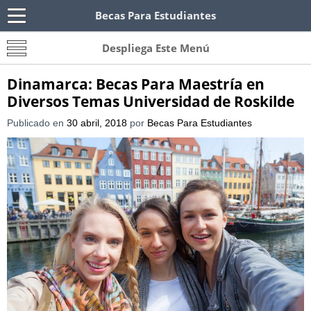
Becas Para Estudiantes
Becas Para Paraguayos
Oferta de becas para Paraguayos. Encuentra las
Despliega Este Menú
convocatorias y requisitos de becas para
Paraguayos.
Dinamarca: Becas Para Maestría en
Diversos Temas Universidad de Roskilde
Publicado en
30 abril, 2018
por
Becas Para Estudiantes