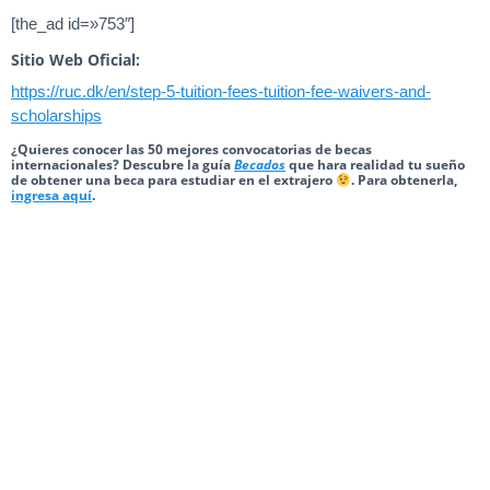
[the_ad id=»753″]
Sitio Web Oficial:
https://ruc.dk/en/step-5-tuition-fees-tuition-fee-waivers-and-
scholarships
¿Quieres conocer las 50 mejores convocatorias de becas
internacionales? Descubre la guía
Becados
que hara realidad tu sueño
de obtener una beca para estudiar en el extrajero
. Para obtenerla,
ingresa aquí
.