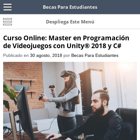
Becas Para Estudiantes
Becas Para Paraguayos
Oferta de becas para Paraguayos. Encuentra las
Despliega Este Menú
convocatorias y requisitos de becas para
Paraguayos.
Curso Online: Master en Programación
de Videojuegos con Unity® 2018 y C#
Publicado en
30 agosto, 2018
por
Becas Para Estudiantes