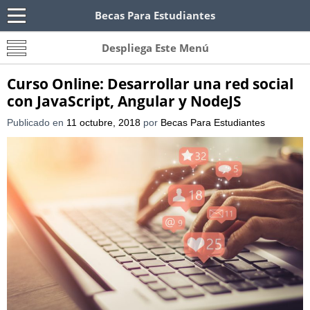
Becas Para Estudiantes
Becas Para Paraguayos
Oferta de becas para Paraguayos. Encuentra las
Despliega Este Menú
convocatorias y requisitos de becas para
Paraguayos.
Curso Online: Desarrollar una red social
con JavaScript, Angular y NodeJS
Publicado en
11 octubre, 2018
por
Becas Para Estudiantes