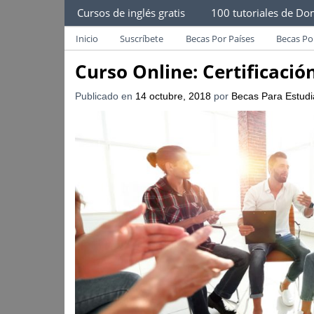
Becas Para Estudiantes
Cursos de inglés gratis
100 tutoriales de Dom
Despliega Este Menú
Becas Para Paraguayos
Oferta de becas para Paraguayos. Encuentra l
Inicio
Suscríbete
Becas Por Países
Becas Po
Curso Online: Certificació
Publicado en
14 octubre, 2018
por
Becas Para Estudi