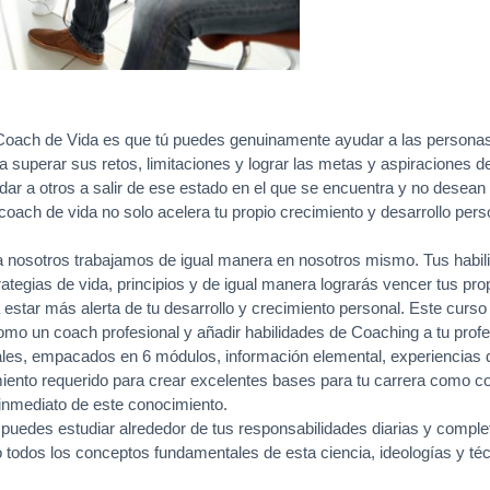
 Coach de Vida es que tú puedes genuinamente ayudar a las persona
a superar sus retos, limitaciones y lograr las metas y aspiraciones d
udar a otros a salir de ese estado en el que se encuentra y no desea
 coach de vida no solo acelera tu propio crecimiento y desarrollo pers
nosotros trabajamos de igual manera en nosotros mismo. Tus habili
egias de vida, principios y de igual manera lograrás vencer tus propi
estar más alerta de tu desarrollo y crecimiento personal. Este curso
o un coach profesional y añadir habilidades de Coaching a tu profes
es, empacados en 6 módulos, información elemental, experiencias de v
miento requerido para crear excelentes bases para tu carrera como co
o inmediato de este conocimiento.
 puedes estudiar alrededor de tus responsabilidades diarias y complet
do todos los conceptos fundamentales de esta ciencia, ideologías y 