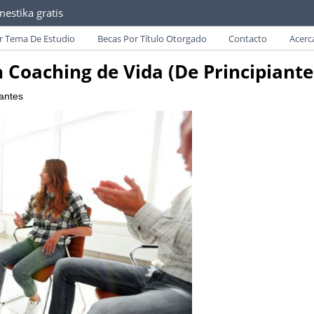
estika gratis
as convocatorias y requisitos de becas para Paraguayos.
r Tema De Estudio
Becas Por Título Otorgado
Contacto
Acerc
n Coaching de Vida (De Principiante
antes