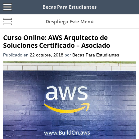
Becas Para Estudiantes
Becas Para Paraguayos
Oferta de becas para Paraguayos. Encuentra las
Despliega Este Menú
convocatorias y requisitos de becas para
Paraguayos.
Curso Online: AWS Arquitecto de
Soluciones Certificado – Asociado
Publicado en
22 octubre, 2018
por
Becas Para Estudiantes