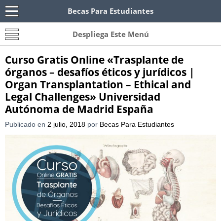
Becas Para Estudiantes
Becas Para Paraguayos
Oferta de becas para Paraguayos. Encuentra las
Despliega Este Menú
convocatorias y requisitos de becas para
Paraguayos.
Curso Gratis Online «Trasplante de
órganos – desafíos éticos y jurídicos |
Organ Transplantation – Ethical and
Legal Challenges» Universidad
Autónoma de Madrid España
Publicado en
2 julio, 2018
por
Becas Para Estudiantes