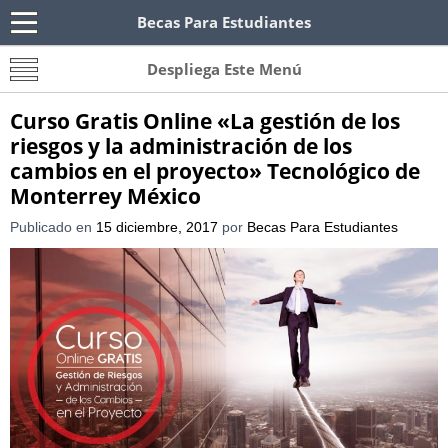
Becas Para Estudiantes
Becas Para Paraguayos
Oferta de becas para Paraguayos. Encuentra las
Despliega Este Menú
convocatorias y requisitos de becas para
Paraguayos.
Curso Gratis Online «La gestión de los
riesgos y la administración de los
cambios en el proyecto» Tecnológico de
Monterrey México
Publicado en
15 diciembre, 2017
por
Becas Para Estudiantes