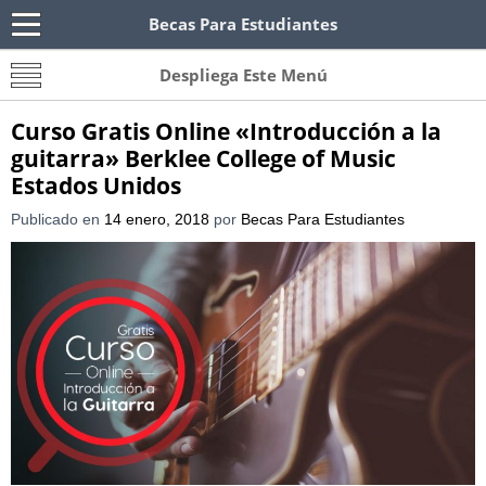
Becas Para Estudiantes
Becas Para Paraguayos
Oferta de becas para Paraguayos. Encuentra las
Despliega Este Menú
convocatorias y requisitos de becas para
Paraguayos.
Curso Gratis Online «Introducción a la
guitarra» Berklee College of Music
Estados Unidos
Publicado en
14 enero, 2018
por
Becas Para Estudiantes