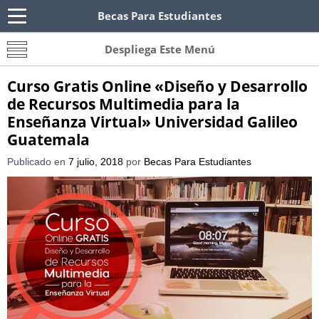
Becas Para Estudiantes
Becas Para Paraguayos
Oferta de becas para Paraguayos. Encuentra las
Despliega Este Menú
convocatorias y requisitos de becas para
Paraguayos.
Curso Gratis Online «Diseño y Desarrollo
de Recursos Multimedia para la
Enseñanza Virtual» Universidad Galileo
Guatemala
Publicado en
7 julio, 2018
por
Becas Para Estudiantes