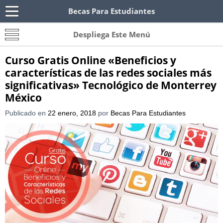
Becas Para Estudiantes
Becas Para Paraguayos
Oferta de becas para Paraguayos. Encuentra las
Despliega Este Menú
convocatorias y requisitos de becas para
Paraguayos.
Curso Gratis Online «Beneficios y
características de las redes sociales más
significativas» Tecnológico de Monterrey
México
Publicado en
22 enero, 2018
por
Becas Para Estudiantes