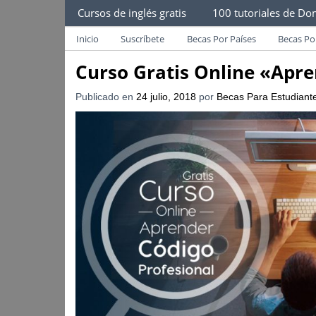
Becas Para Estudiantes
Cursos de inglés gratis
100 tutoriales de Dom
Despliega Este Menú
Becas Para Paraguayos
Oferta de becas para Paraguayos. Encuentra l
Inicio
Suscríbete
Becas Por Países
Becas Po
Curso Gratis Online «Apre
Publicado en
24 julio, 2018
por
Becas Para Estudiant