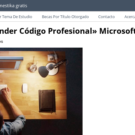
estika gratis
as convocatorias y requisitos de becas para Paraguayos.
r Tema De Estudio
Becas Por Título Otorgado
Contacto
Acerc
nder Código Profesional» Microsof
es