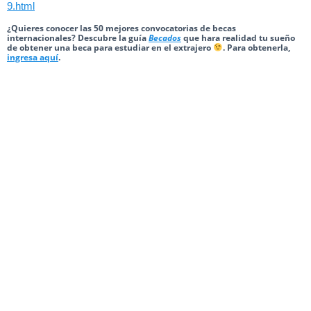
9.html
¿Quieres conocer las 50 mejores convocatorias de becas
internacionales? Descubre la guía
Becados
que hara realidad tu sueño
de obtener una beca para estudiar en el extrajero
. Para obtenerla,
ingresa aquí
.