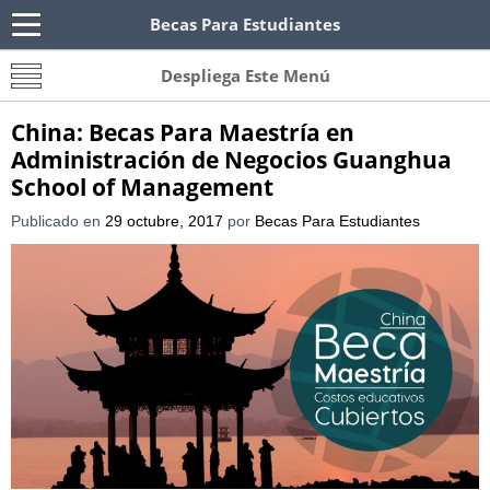
Becas Para Estudiantes
Becas Para Paraguayos
Oferta de becas para Paraguayos. Encuentra las
Despliega Este Menú
convocatorias y requisitos de becas para
Paraguayos.
China: Becas Para Maestría en
Administración de Negocios Guanghua
School of Management
Publicado en
29 octubre, 2017
por
Becas Para Estudiantes