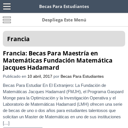
Becas Para Estudiantes
Becas Para Paraguayos
Oferta de becas para Paraguayos. Encuentra las
Despliega Este Menú
convocatorias y requisitos de becas para
Paraguayos.
Francia
Francia: Becas Para Maestría en
Matemáticas Fundación Matemática
Jacques Hadamard
Publicado en
10 abril, 2017
por
Becas Para Estudiantes
Becas Para Estudiar En El Extranjero: La Fundación de
Matemáticas Jacques Hadamard (FMJH), el Programa Gaspard
Monge para la Optimización y la Investigación Operativa y el
Laboratorio de Matemáticas Hadamard (LMH) ofrecen una serie
de becas de uno o dos años para estudiantes talentosos que
solicitan un Master de Matemáticas en uno de sus instituciones
[…]