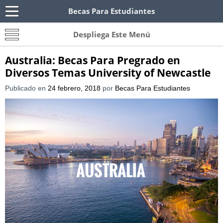
Becas Para Estudiantes
Becas Para Paraguayos
Oferta de becas para Paraguayos. Encuentra las
Despliega Este Menú
convocatorias y requisitos de becas para
Paraguayos.
Australia: Becas Para Pregrado en
Diversos Temas University of Newcastle
Publicado en
24 febrero, 2018
por
Becas Para Estudiantes