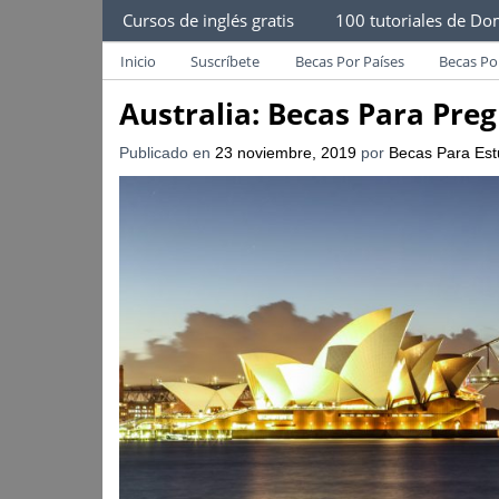
Becas Para Estudiantes
Cursos de inglés gratis
100 tutoriales de Dom
Despliega Este Menú
Becas Para Paraguayos
Oferta de becas para Paraguayos. Encuentra l
Inicio
Suscríbete
Becas Por Países
Becas Po
Australia: Becas Para Preg
Publicado en
23 noviembre, 2019
por
Becas Para Est