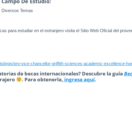
Campo De Estudio:
Diversos Temas
as para estudiar en el extranjero visita el Sitio Web Oficial del prove
-listings/pro-vice-chancellor-griffith-sciences-academic-excellence-h
torias de becas internacionales? Descubre la guía
Be
trajero
. Para obtenerla,
ingresa aquí
.