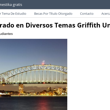
estika gratis
as convocatorias y requisitos de becas para Paraguayos.
r Tema De Estudio
Becas Por Título Otorgado
Contacto
Acerc
rado en Diversos Temas Griffith Un
udiantes