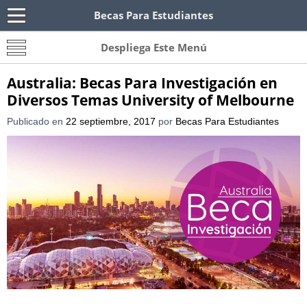
Becas Para Estudiantes
Becas Para Paraguayos
Oferta de becas para Paraguayos. Encuentra las
Despliega Este Menú
convocatorias y requisitos de becas para
Paraguayos.
Australia: Becas Para Investigación en
Diversos Temas University of Melbourne
Publicado en
22 septiembre, 2017
por
Becas Para Estudiantes