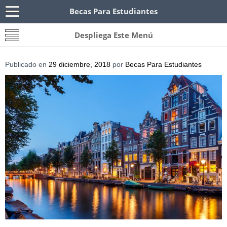
Becas Para Estudiantes
Becas Para Paraguayos
Oferta de becas para Paraguayos. Encuentra las
Despliega Este Menú
convocatorias y requisitos de becas para
Paraguayos.
Publicado en
29 diciembre, 2018
por
Becas Para Estudiantes